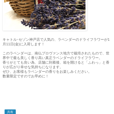
キャトル･セゾン神戸店で人気の、ラベンダーのドライフラワーが1
月11日(金)に入荷します！
このラベンダーは、南仏プロヴァンス地方で栽培されたもので、世
界中で最も美しく香り高い真正
ラベンダ
ーのドライフラワー。
香りがとても良い為、店舗に到着後、箱を開けると「ふわっ」と香
りが広がり幸せな気持ちになります。
ぜひ、お客様も
ラベンダ
ーの香りをお楽しみください。
数量限定ですのでお早めに！
共有